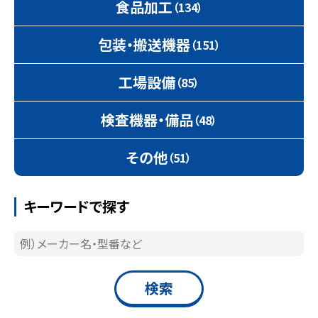
食品加工
（134）
包装・搬送機器
（151）
工場設備
（85）
検査機器・備品
（48）
その他
（51）
キーワードで探す