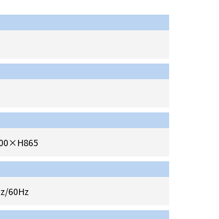
00×H865
z/60Hz