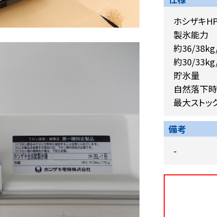
ホシザキH
製氷能力
約36/38kg
約30/33kg
貯氷量
自然落下時貯
最大ストック
備考
-