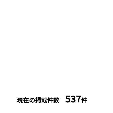
537
現在の掲載件数
件