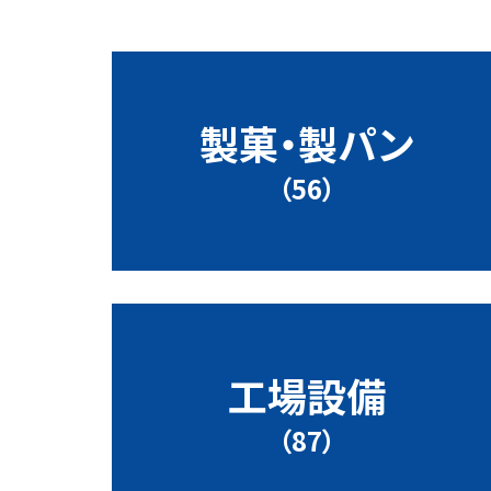
製菓・製パン
（56）
工場設備
（87）