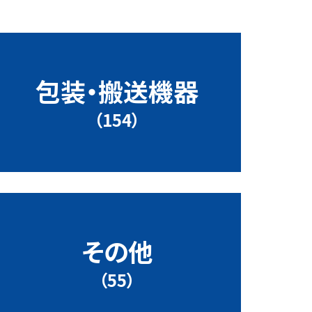
包装・搬送機器
（154）
その他
（55）