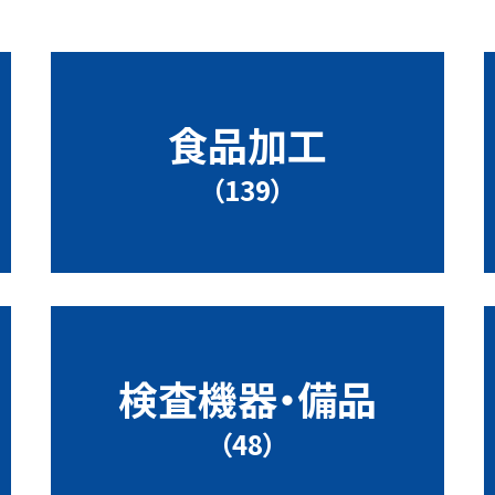
食品加工
（139）
検査機器・備品
（48）