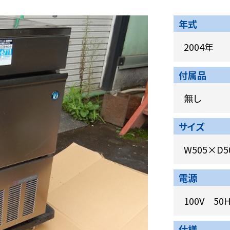
年式
2004年
付属品
無し
サイズ
W505×D5
電源
100V 50H
仕様