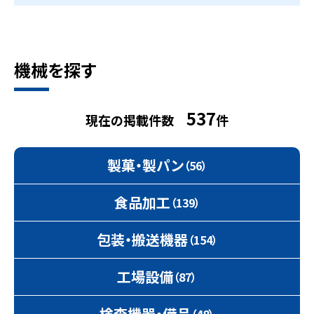
機械を探す
537
現在の掲載件数
件
製菓・製パン
（56）
食品加工
（139）
包装・搬送機器
（154）
工場設備
（87）
検査機器・備品
（48）