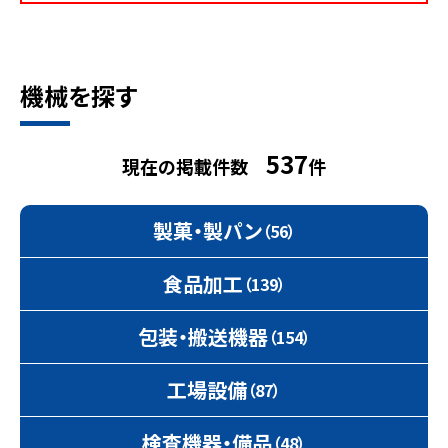
機械を探す
537
現在の掲載件数
件
製菓・製パン
（56）
食品加工
（139）
包装・搬送機器
（154）
工場設備
（87）
検査機器・備品
（48）