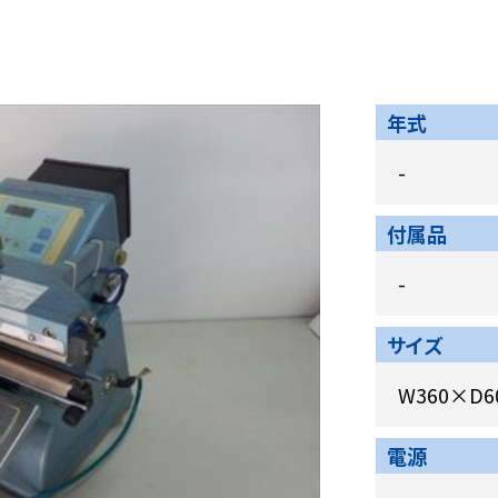
年式
-
付属品
-
サイズ
W360×D6
電源