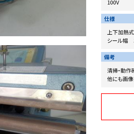
100V
仕様
上下加熱式
シール幅 
備考
清掃・動作
他にも画像