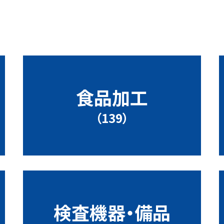
食品加工
（139）
検査機器・備品