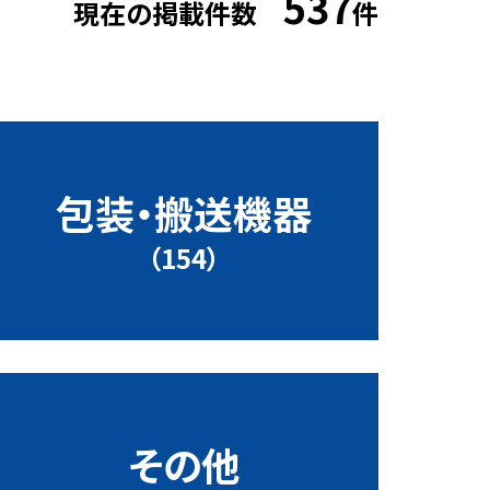
537
現在の掲載件数
件
包装・搬送機器
（154）
その他