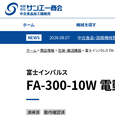
ホーム
機械を探す
NEWS
2026.08.07
中古食品・設備機械
ホーム
>
商品情報
>
包装・搬送機器
>
富士インパルス FA-
富士インパルス
FA-300-10W
清掃済
動作確認済