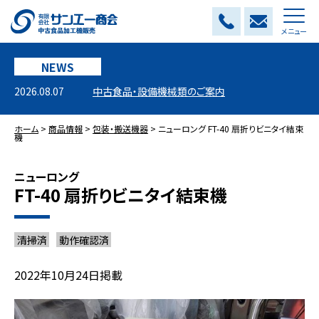
メニュー
NEWS
2026.08.07
中古食品・設備機械類のご案内
ホーム
>
商品情報
>
包装・搬送機器
>
ニューロング FT-40 扇折りビニタイ結束
機
ニューロング
FT-40 扇折りビニタイ結束機
清掃済
動作確認済
2022年10月24日掲載