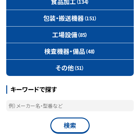
食品加工
（134）
包装・搬送機器
（151）
工場設備
（85）
検査機器・備品
（48）
その他
（51）
キーワードで探す