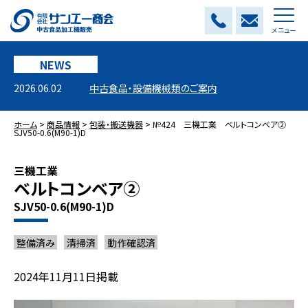
メニュー
NEWS
2026.06.02
中古食品・設備機械類のご案内
ホーム
>
商品情報
>
包装・搬送機器
>
№424 三機工業 ベルトコンベア②
SJV50-0.6(M90-1)D
三機工業
ベルトコンベア②
SJV50-0.6(M90-1)D
整備済み
清掃済
動作確認済
2024年11月11日掲載