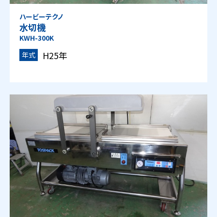
ハービーテクノ
水切機
KWH-300K
H25年
年式