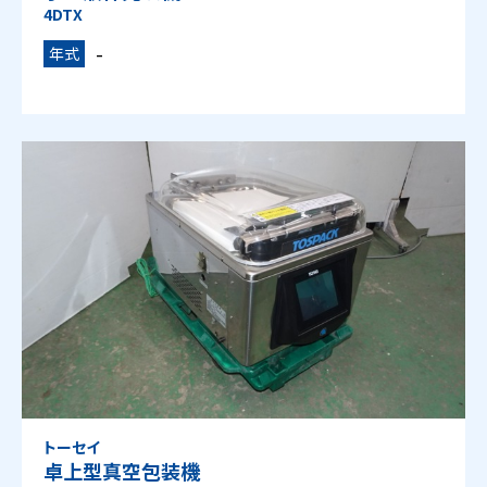
4DTX
-
年式
トーセイ
卓上型真空包装機