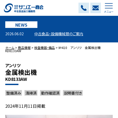
メニュー
NEWS
2026.06.02
中古食品・設備機械類のご案内
ホーム
>
商品情報
>
検査機器・備品
>
№410 アンリツ 金属検出機
KD8133AW
アンリツ
金属検出機
KD8133AW
整備済み
清掃済
動作確認済
説明書付き
2024年11月11日掲載