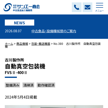
メニュー
NEWS
2026.08.07
中古食品・設備機械類のご案内
ホーム
>
商品情報
>
包装・搬送機器
>
No.380 古川製作所 自動真空包装
機
古川製作所
自動真空包装機
FVSⅡ-400Ⅱ
整備済み
清掃済
動作確認済
2024年5月4日掲載