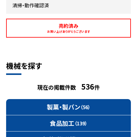
清掃・動作確認済
売約済み
お買い上げありがとうございます
機械を探す
536
現在の掲載件数
件
製菓・製パン
（56）
食品加工
（139）