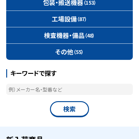
包装・搬送機器
（153）
工場設備
（87）
検査機器・備品
（48）
その他
（55）
キーワードで探す