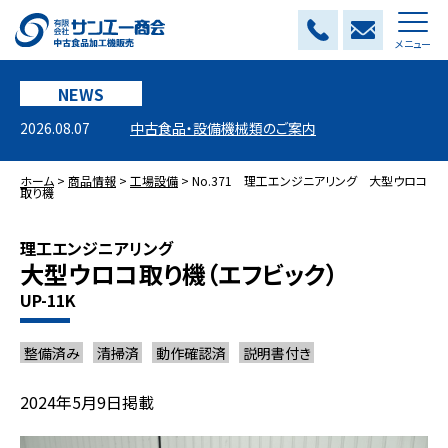
メニュー
NEWS
2026.08.07
中古食品・設備機械類のご案内
ホーム
>
商品情報
>
工場設備
>
No.371 理工エンジニアリング 大型ウロコ
取り機
理工エンジニアリング
大型ウロコ取り機（エフビック）
UP-11K
整備済み
清掃済
動作確認済
説明書付き
2024年5月9日掲載