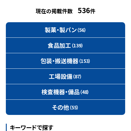
536
現在の掲載件数
件
製菓・製パン
（56）
食品加工
（139）
包装・搬送機器
（153）
工場設備
（87）
検査機器・備品
（48）
その他
（55）
キーワードで探す