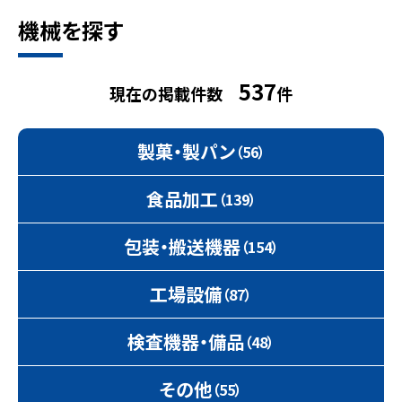
機械を探す
537
現在の掲載件数
件
製菓・製パン
（56）
食品加工
（139）
包装・搬送機器
（154）
工場設備
（87）
検査機器・備品
（48）
その他
（55）