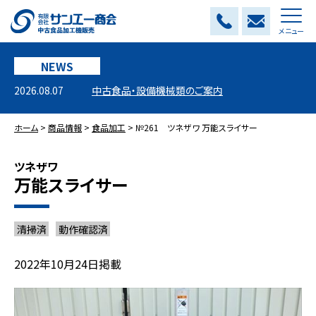
メニュー
NEWS
2026.08.07
中古食品・設備機械類のご案内
ホーム
>
商品情報
>
食品加工
>
№261 ツネザワ 万能スライサー
ツネザワ
万能スライサー
清掃済
動作確認済
2022年10月24日掲載