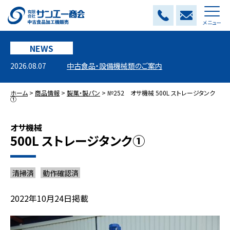
メニュー
NEWS
2026.08.07
中古食品・設備機械類のご案内
ホーム
>
商品情報
>
製菓・製パン
>
№252 オサ機械 500L ストレージタンク
①
オサ機械
500L ストレージタンク①
清掃済
動作確認済
2022年10月24日掲載