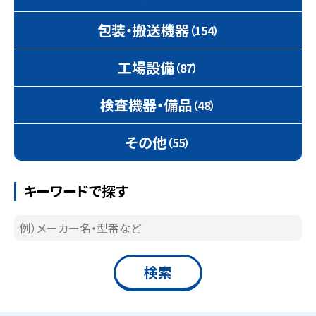
包装・搬送機器
（154）
工場設備
（87）
検査機器・備品
（48）
その他
（55）
キーワードで探す