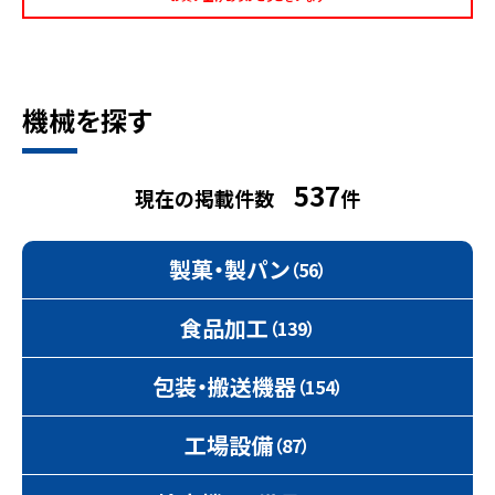
機械を探す
537
現在の掲載件数
件
製菓・製パン
（56）
食品加工
（139）
包装・搬送機器
（154）
工場設備
（87）