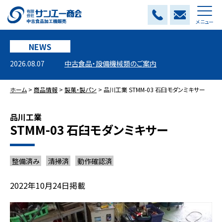
メニュー
NEWS
2026.08.07
中古食品・設備機械類のご案内
ホーム
>
商品情報
>
製菓・製パン
>
品川工業 STMM-03 石臼モダンミキサー
品川工業
STMM-03 石臼モダンミキサー
整備済み
清掃済
動作確認済
2022年10月24日掲載